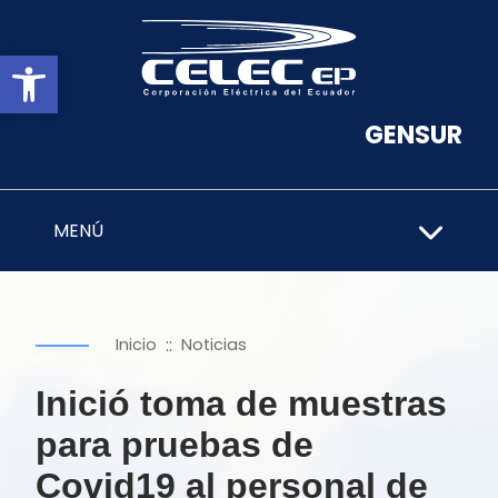
Abrir barra de herramientas
GENSUR
MENÚ
::
Inicio
Noticias
Inició toma de muestras
para pruebas de
Covid19 al personal de