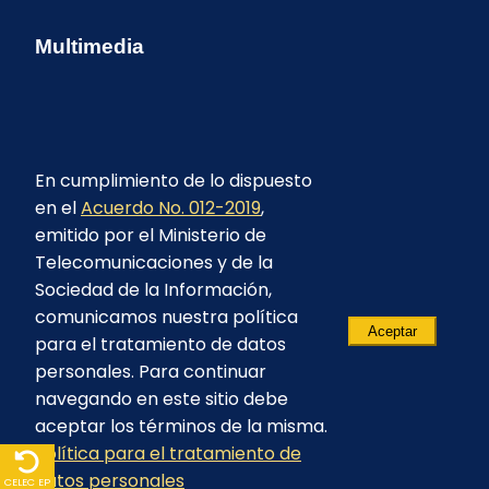
Multimedia
En cumplimiento de lo dispuesto
en el
Acuerdo No. 012-2019
,
emitido por el Ministerio de
Telecomunicaciones y de la
Sociedad de la Información,
comunicamos nuestra política
Aceptar
para el tratamiento de datos
personales. Para continuar
navegando en este sitio debe
aceptar los términos de la misma.
Política para el tratamiento de
© 2023 - CELEC EP - Todos los derechos
datos personales
reservados
CELEC EP