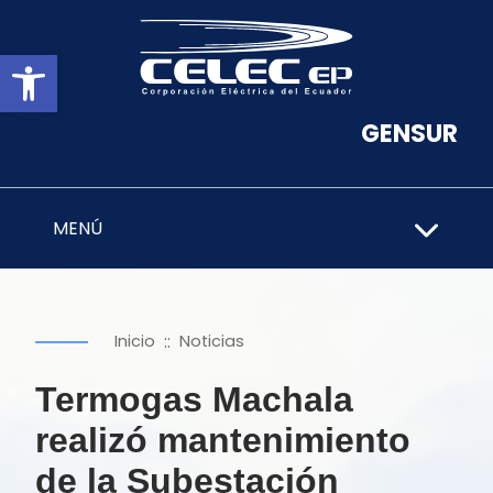
Abrir barra de herramientas
GENSUR
MENÚ
::
Inicio
Noticias
Termogas Machala
realizó mantenimiento
de la Subestación