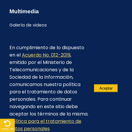
Multimedia
Galería de videos
En cumplimiento de lo dispuesto
en el
Acuerdo No. 012-2019
,
emitido por el Ministerio de
Telecomunicaciones y de la
Sociedad de la Información,
comunicamos nuestra política
Aceptar
para el tratamiento de datos
personales. Para continuar
navegando en este sitio debe
aceptar los términos de la misma.
Política para el tratamiento de
© 2023 - CELEC EP - Todos los derechos
datos personales
reservados
CELEC EP