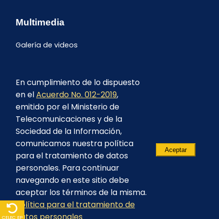
Multimedia
Galería de videos
En cumplimiento de lo dispuesto
en el
Acuerdo No. 012-2019
,
emitido por el Ministerio de
Telecomunicaciones y de la
Sociedad de la Información,
comunicamos nuestra política
Aceptar
para el tratamiento de datos
personales. Para continuar
navegando en este sitio debe
aceptar los términos de la misma.
Política para el tratamiento de
© 2023 - CELEC EP - Todos los derechos
datos personales
reservados
CELEC EP