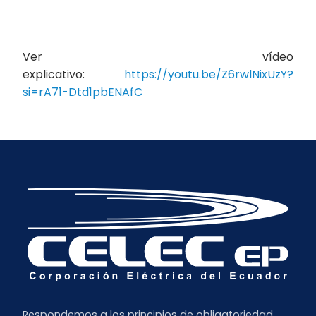
Ver vídeo
explicativo:
https://youtu.be/Z6rwlNixUzY?
si=rA71-Dtd1pbENAfC
Respondemos a los principios de obligatoriedad,