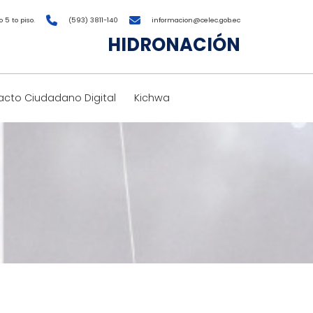
 5 to piso.
(593) 3811-140
informacion@celec.gob.ec
HIDRONACIÓN
cto Ciudadano Digital
Kichwa