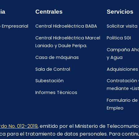
ia
Centrales
Servicios
o Empresarial
Central Hidroeléctrica BABA
Solicitar visita
Central Hidroeléctrica Marcel
Politica SGI
Laniado y Daule Peripa.
Campaña Ahor
Casa de máquinas
y Agua
Sala de Control
Adquisiciones
Subestación
Contratación 
mediante «Lis
Informes Técnicos
Formulario de 
Empleo
Oportunidade
do No. 012-2019
, emitido por el Ministerio de Telecomuni
ca para el tratamiento de datos personales. Para contin