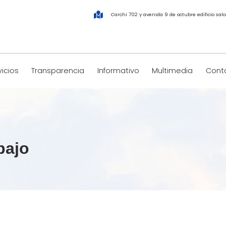
Carchi 702 y avenida 9 de octubre edificio salco
vicios
Transparencia
Informativo
Multimedia
Conta
bajo