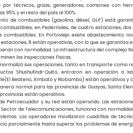
por técnicos, grúas, generadores, camiones con her
 95% y el resto del país al 100%.
nto de combustibles (gasolina, diésel, GLP) está garant
combustibles; en Pedernales, de cuatro estaciones, dos 
s combustibles. En Portoviejo existe abastecimiento no
3 estaciones, 8 están operativas, con lo que se garantiza 
 operan con normalidad. La infraestructura del complejo 
minen las inspecciones físicas.
ormalizó sus operaciones, tanto en transporte como re
liductos Shushufindi-Quito, entraron en operación a 
(El Beaterio, Ambato y Riobamba) están operativos y c
era normal para las provincias de Guayas, Santa Elena
provincias están operativos.
 de Petroecuador y su red están operando. Las estacione
El Sector de Telecomunicaciones, funciona con normalida
problemas. Los operadores movilizaron cuadrillas de téc
rvicio parcialmente hasta superar los problemas de energ