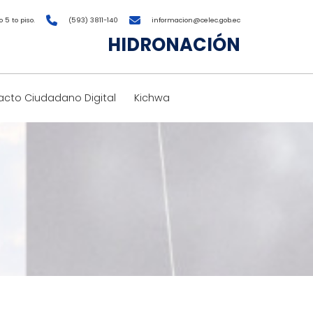
 5 to piso.
(593) 3811-140
informacion@celec.gob.ec
HIDRONACIÓN
cto Ciudadano Digital
Kichwa