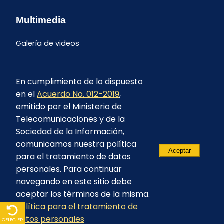
Multimedia
Galería de videos
En cumplimiento de lo dispuesto
en el
Acuerdo No. 012-2019
,
emitido por el Ministerio de
Telecomunicaciones y de la
Sociedad de la Información,
comunicamos nuestra política
Aceptar
para el tratamiento de datos
personales. Para continuar
navegando en este sitio debe
aceptar los términos de la misma.
Política para el tratamiento de
© 2023 - CELEC EP - Todos los derechos
datos personales
reservados
CELEC EP