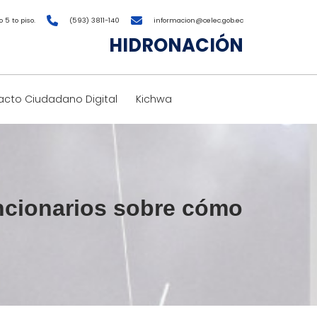
 5 to piso.
(593) 3811-140
informacion@celec.gob.ec
HIDRONACIÓN
cto Ciudadano Digital
Kichwa
ncionarios sobre cómo