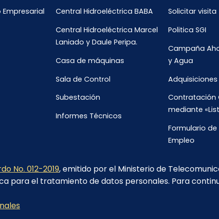
o Empresarial
Central Hidroeléctrica BABA
Solicitar visita
Central Hidroeléctrica Marcel
Politica SGI
Laniado y Daule Peripa.
Campaña Ahor
Casa de máquinas
y Agua
Sala de Control
Adquisiciones
Subestación
Contratación 
mediante «Lis
Informes Técnicos
Formulario de 
Empleo
Oportunidade
do No. 012-2019
, emitido por el Ministerio de Telecomuni
ca para el tratamiento de datos personales. Para contin
servados
onales
Carchi 702 y avenida 9 de octubre edificio salco