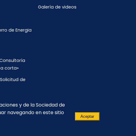
Galería de videos
ro de Energia
Consultoría
ta corta»
Solicitud de
s de Trabajo
caciones y de la Sociedad de
uar navegando en este sitio
Aceptar
 5 to piso.
(593) 3811-140
informacion@celec.gob.ec