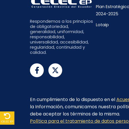
Plan Estratégic
2024-2025
Respondemos a los principios
Lotaip
de obligatoriedad,
generalidad, uniformidad,
responsabilidad,
universalidad, accesibilidad,
regularidad, continuidad y
calidad.
En cumplimiento de lo dispuesto en el
Acuer
la Información, comunicamos nuestra políti
debe aceptar los términos de la misma.
© 2023 - CELEC EP - Todos los derechos re
Política para el tratamiento de datos pers
CELEC EP