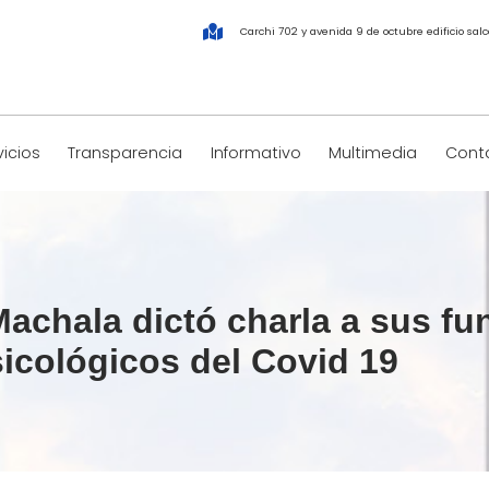
Carchi 702 y avenida 9 de octubre edificio salco
vicios
Transparencia
Informativo
Multimedia
Conta
chala dictó charla a sus fu
sicológicos del Covid 19