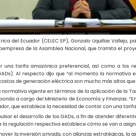
ica del Ecuador (CELEC EP), Gonzalo Uquillas Vallejo, pa
roempresa de la Asamblea Nacional, que tramita el proy
 una tarifa amazónica preferencial, así como a los rec
Ds). Al respecto dijo que “al momento la normativa est
 costos de generación eléctrica son mucho más altos que
 normativa vigente en términos de la aplicación de la Tar
onda a cargo del Ministerio de Economía y Finanzas. “En 
uador, que establece la necesidad de contar con una tarifa
mpulsar el desarrollo de los GADs, a fin de atender difere
ue la regulación respectiva establece cómo se van a asig
r la inversión privada, con alianzas estratégicas, la 