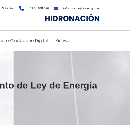
 5 to piso.
(593) 3811-140
informacion@celec.gob.ec
HIDRONACIÓN
cto Ciudadano Digital
Kichwa
nto de Ley de Energía