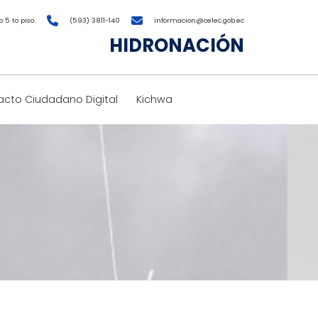
 5 to piso.
(593) 3811-140
informacion@celec.gob.ec
HIDRONACIÓN
cto Ciudadano Digital
Kichwa