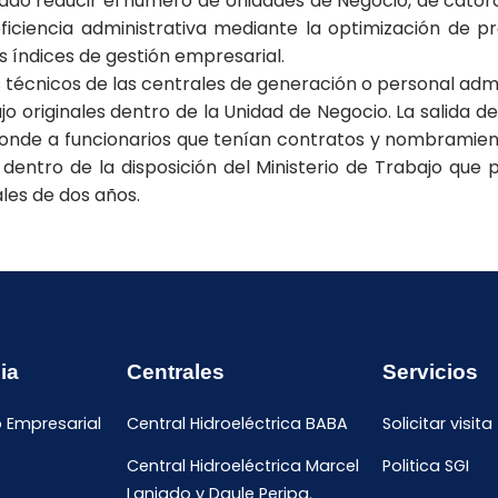
ado reducir el número de Unidades de Negocio, de cator
ficiencia administrativa mediante la optimización de p
 índices de gestión empresarial.
 técnicos de las centrales de generación o personal admi
bajo originales dentro de la Unidad de Negocio. La salid
ponde a funcionarios que tenían contratos y nombramien
 dentro de la disposición del Ministerio de Trabajo que
les de dos años.
ia
Centrales
Servicios
o Empresarial
Central Hidroeléctrica BABA
Solicitar visita
Central Hidroeléctrica Marcel
Politica SGI
Laniado y Daule Peripa.