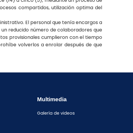
ce (14) a cinco (5), mediante un proceso de
rocesos compartidos, utilización optima del
nistrativo. El personal que tenía encargos a
a de un reducido número de colaboradores que
tos provisionales cumplieron con el tiempo
 prohíbe volverlos a enrolar después de que
Multimedia
Galería de videos