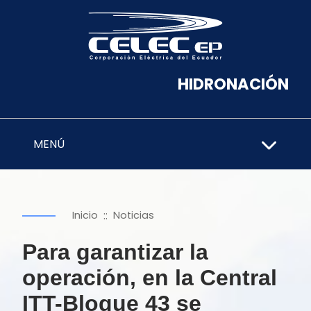
HIDRONACIÓN
MENÚ
::
Inicio
Noticias
Para garantizar la
operación, en la Central
ITT-Bloque 43 se