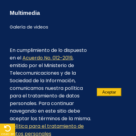
Multimedia
Galería de videos
En cumplimiento de lo dispuesto
en el
Acuerdo No. 012-2019
,
emitido por el Ministerio de
Telecomunicaciones y de la
Sociedad de la Información,
comunicamos nuestra política
Aceptar
para el tratamiento de datos
personales. Para continuar
navegando en este sitio debe
aceptar los términos de la misma.
Política para el tratamiento de
© 2023 - CELEC EP - Todos los derechos
datos personales
reservados
CELEC EP