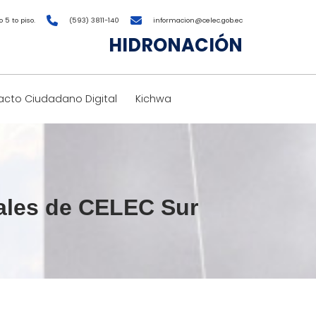
 5 to piso.
(593) 3811-140
informacion@celec.gob.ec
HIDRONACIÓN
cto Ciudadano Digital
Kichwa
uales de CELEC Sur