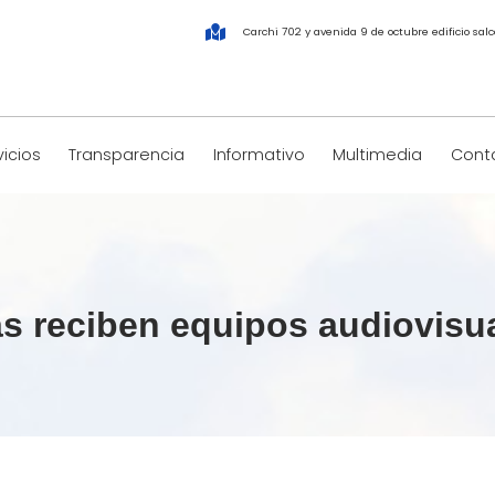
Carchi 702 y avenida 9 de octubre edificio salco
vicios
Transparencia
Informativo
Multimedia
Conta
as reciben equipos audiovis