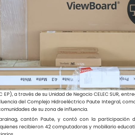
C EP), a través de su Unidad de Negocio CELEC SUR, entre
influencia del Complejo Hidroeléctrico Paute Integral, c
comunidades de su zona de influencia.
arainag, cantón Paute, y contó con la participación 
, quienes recibieron 42 computadoras y mobiliario educat
iarios.