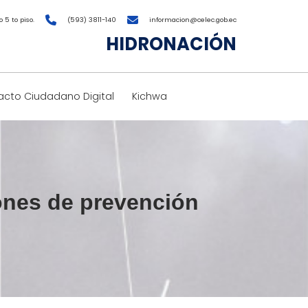
 5 to piso.
(593) 3811-140
informacion@celec.gob.ec
HIDRONACIÓN
cto Ciudadano Digital
Kichwa
ones de prevención