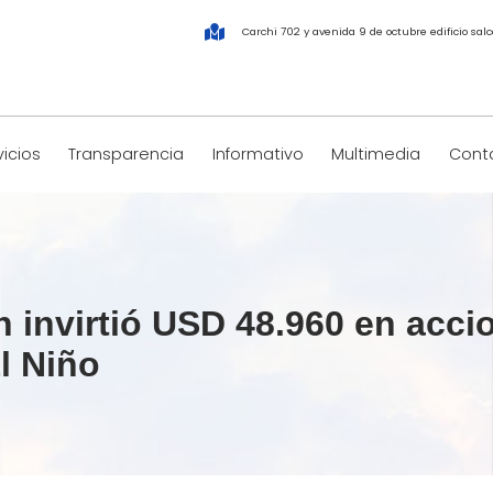
Carchi 702 y avenida 9 de octubre edificio salco
vicios
Transparencia
Informativo
Multimedia
Conta
invirtió USD 48.960 en acci
l Niño