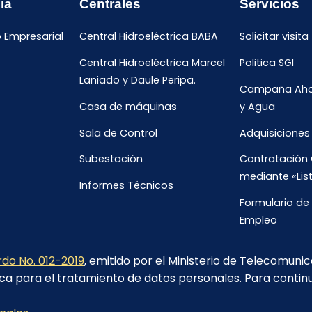
ia
Centrales
Servicios
o Empresarial
Central Hidroeléctrica BABA
Solicitar visita
Central Hidroeléctrica Marcel
Politica SGI
Laniado y Daule Peripa.
Campaña Ahor
Casa de máquinas
y Agua
Sala de Control
Adquisiciones
Subestación
Contratación 
mediante «Lis
Informes Técnicos
Formulario de 
Empleo
Oportunidade
do No. 012-2019
, emitido por el Ministerio de Telecomuni
ca para el tratamiento de datos personales. Para contin
Carchi 702 y avenida 9 de octubre edificio salco