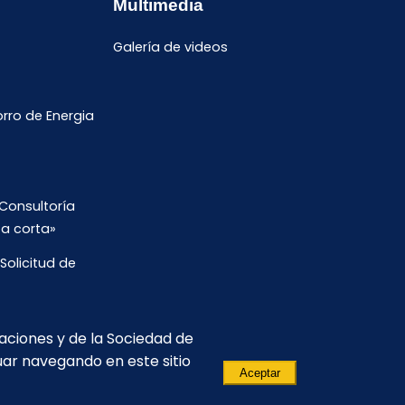
Multimedia
Galería de videos
ro de Energia
Consultoría
ta corta»
Solicitud de
s de Trabajo
caciones y de la Sociedad de
uar navegando en este sitio
Aceptar
 5 to piso.
(593) 3811-140
informacion@celec.gob.ec