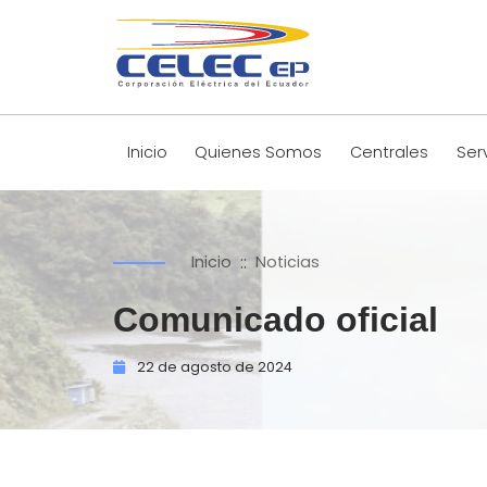
Inicio
Quienes Somos
Centrales
Ser
::
Inicio
Noticias
Comunicado oficial
22 de
agosto de
2024