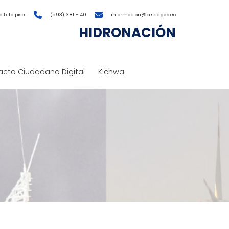
 5 to piso.
(593) 3811-140
informacion@celec.gob.ec
HIDRONACIÓN
cto Ciudadano Digital
Kichwa