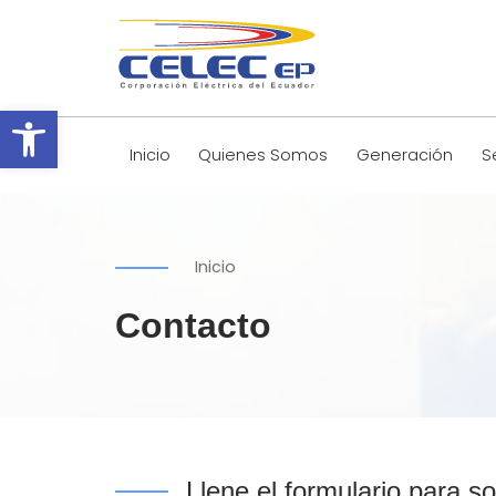
Abrir barra de herramientas
Inicio
Quienes Somos
Generación
S
Inicio
Contacto
Llene el formulario para so