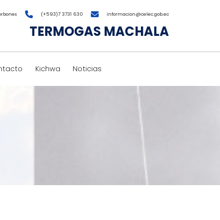
orbones
(+593)7 3731 630
informacion@celec.gob.ec
TERMOGAS MACHALA
ntacto
Kichwa
Noticias