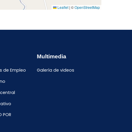
Leaflet
|
©
OpenStreetMap
Multimedia
s de Empleo
Galería de videos
ano
 central
ativo
O POR