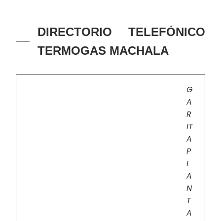
DIRECTORIO TELEFÓNICO
TERMOGAS MACHALA
G
A
R
IT
A
P
L
A
N
T
A