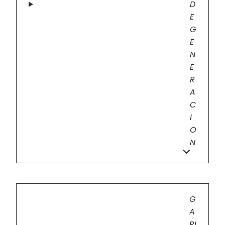
D
E
G
E
N
E
R
A
C
I
O
N
G
A
RI