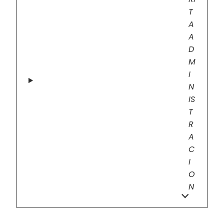
T
A
A
D
M
I
N
IS
T
R
A
C
I
O
N