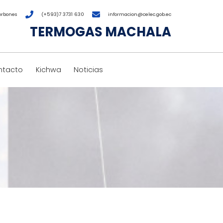
orbones
(+593)7 3731 630
informacion@celec.gob.ec
TERMOGAS MACHALA
ntacto
Kichwa
Noticias