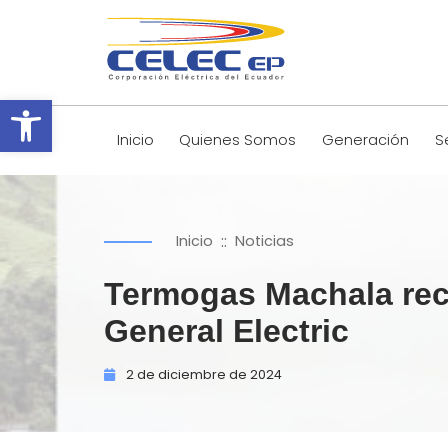
Abrir barra de herramientas
Inicio
Quienes Somos
Generación
S
::
Inicio
Noticias
Termogas Machala recu
General Electric
2 de
diciembre de
2024