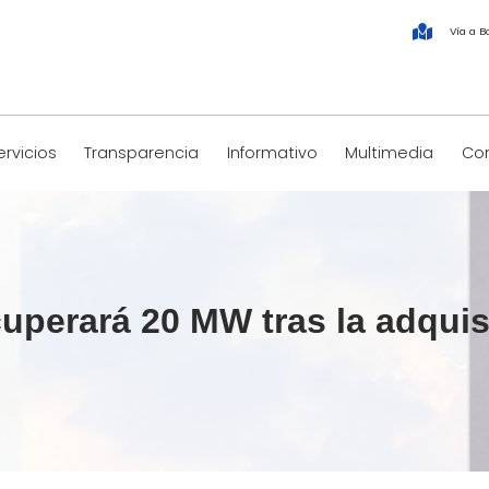
Vía a B
ervicios
Transparencia
Informativo
Multimedia
Co
perará 20 MW tras la adquis