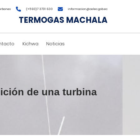
orbones
(+593)7 3731 630
informacion@celec.gob.ec
TERMOGAS MACHALA
ntacto
Kichwa
Noticias
ición de una turbina