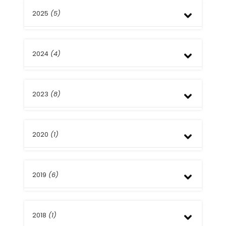
2025
(5)
Noviembre
2024
(4)
Agosto
Julio
Abril
Septiembre
2023
(8)
Mayo
Marzo
Febrero
Diciembre
2020
(1)
Noviembre
Octubre
Agosto
Marzo
Junio
2019
(6)
Marzo
2018
(1)