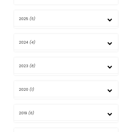
2025
(5)
Noviembre
2024
(4)
Agosto
Julio
Abril
Septiembre
2023
(8)
Mayo
Marzo
Febrero
Diciembre
2020
(1)
Noviembre
Octubre
Agosto
Marzo
Junio
2019
(6)
Marzo