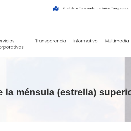
Final de la Calle Ambato - Baños, Tungurahua
rvicios
Transparencia
Informativo
Multimedia
orporativos
la ménsula (estrella) superi