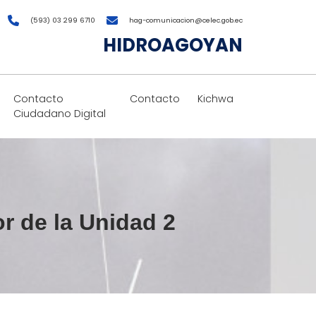
(593) 03 299 6710
hag-comunicacion@celec.gob.ec
HIDROAGOYAN
Contacto
Contacto
Kichwa
Ciudadano Digital
or de la Unidad 2