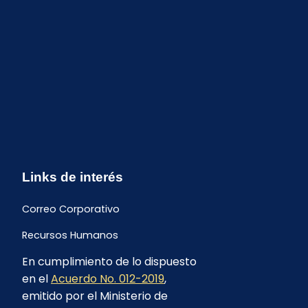
Links de interés
Correo Corporativo
Recursos Humanos
En cumplimiento de lo dispuesto
Buzón de quejas y sugerencias
en el
Acuerdo No. 012-2019
,
Formulario Contrataciones
emitido por el Ministerio de