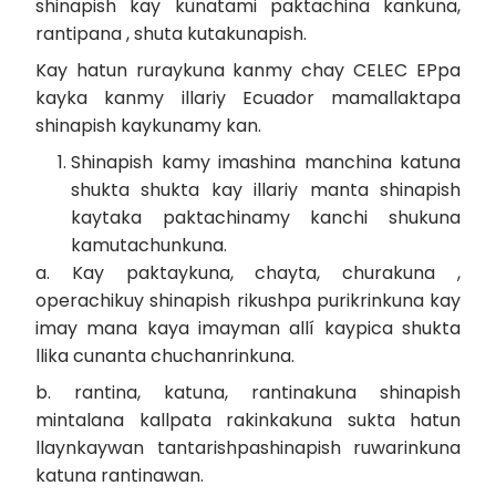
shinapish kay kunatami paktachina kankuna,
rantipana , shuta kutakunapish.
Kay hatun ruraykuna kanmy chay CELEC EPpa
kayka kanmy illariy Ecuador mamallaktapa
shinapish kaykunamy kan.
Shinapish kamy imashina manchina katuna
shukta shukta kay illariy manta shinapish
kaytaka paktachinamy kanchi shukuna
kamutachunkuna.
a. Kay paktaykuna, chayta, churakuna ,
operachikuy shinapish rikushpa purikrinkuna kay
imay mana kaya imayman allí kaypica shukta
llika cunanta chuchanrinkuna.
b. rantina, katuna, rantinakuna shinapish
mintalana kallpata rakinkakuna sukta hatun
llaynkaywan tantarishpashinapish ruwarinkuna
katuna rantinawan.