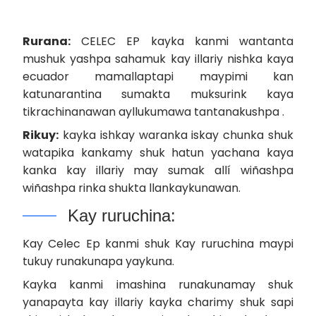
Rurana:
CELEC EP kayka kanmi wantanta
mushuk yashpa sahamuk kay illariy nishka kaya
ecuador mamallaptapi maypimi kan
katunarantina sumakta muksurink kaya
tikrachinanawan ayllukumawa tantanakushpa .
Rikuy:
kayka ishkay waranka iskay chunka shuk
watapika kankamy shuk hatun yachana kaya
kanka kay illariy may sumak allí wiñashpa
wiñashpa rinka shukta llankaykunawan.
Kay ruruchina:
Kay Celec Ep kanmi shuk Kay ruruchina maypi
tukuy runakunapa yaykuna.
Kayka kanmi imashina runakunamay shuk
yanapayta kay illariy kayka charimy shuk sapi