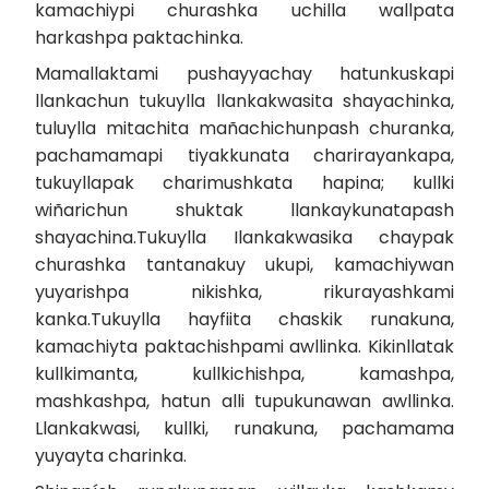
kamachiypi churashka uchilla wallpata
harkashpa paktachinka.
Mamallaktami pushayyachay hatunkuskapi
llankachun tukuylla llankakwasita shayachinka,
tuluylla mitachita mañachichunpash churanka,
pachamamapi tiyakkunata charirayankapa,
tukuyllapak charimushkata hapina; kullki
wiñarichun shuktak llankaykunatapash
shayachina.Tukuylla Ilankakwasika chaypak
churashka tantanakuy ukupi, kamachiywan
yuyarishpa nikishka, rikurayashkami
kanka.Tukuylla hayfiita chaskik runakuna,
kamachiyta paktachishpami awllinka. Kikinllatak
kullkimanta, kullkichishpa, kamashpa,
mashkashpa, hatun alli tupukunawan awllinka.
Llankakwasi, kullki, runakuna, pachamama
yuyayta charinka.