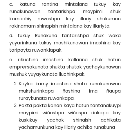
c. katuna rantina mintalana tukuy kay
runakunawan tantarishpa maypimi shuk
kamachiy ruwashpa kay illariy shukuman
rakinamam shinapish mintalana kay illariyta.
d. tukuy Runakuna tantarishpa shuk waka
yuyarinkuna tukuy mashikunawan imashina kay
taripayta ruwanklapak.
e. rikuchina imashina kallarina shuk hatun
emprersakunata shukta shutak yachaykunawan
mushuk yuyaykunata lluchinkpak.
Kayka kamy imashina shuta runakunawan
mukshurinkapa ñashina ima ñaupa
ruraykunata ruwankapa.
Pakta pakta kanan kaya hatun tantanakuypi
maypimi wiñashpa wiñaspa rinkapa kay
kuskikuy yachak shinaish achikata
yachamunkuna kay illariy achika runakuna