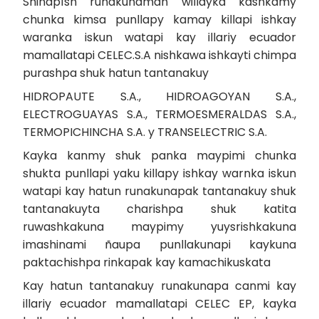
Shinapísh runakunaman willayka kashkamy
chunka kimsa punllapy kamay killapi ishkay
waranka iskun watapi kay illariy ecuador
mamallatapi CELEC.S.A nishkawa ishkayti chimpa
purashpa shuk hatun tantanakuy
HIDROPAUTE S.A., HIDROAGOYAN S.A.,
ELECTROGUAYAS S.A., TERMOESMERALDAS S.A.,
TERMOPICHINCHA S.A. y TRANSELECTRIC S.A.
Kayka kanmy shuk panka maypimi chunka
shukta punllapi yaku killapy ishkay warnka iskun
watapi kay hatun runakunapak tantanakuy shuk
tantanakuyta charishpa shuk katita
ruwashkakuna maypimy yuysrishkakuna
imashinami ñaupa punllakunapi kaykuna
paktachishpa rinkapak kay kamachikuskata
Kay hatun tantanakuy runakunapa canmi kay
illariy ecuador mamallatapi CELEC EP, kayka