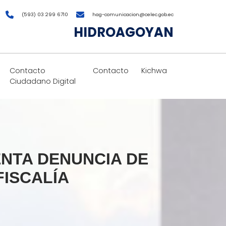
(593) 03 299 6710
hag-comunicacion@celec.gob.ec
HIDROAGOYAN
Contacto
Contacto
Kichwa
Ciudadano Digital
NTA DENUNCIA DE
FISCALÍA