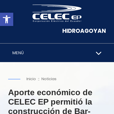
Abrir barra de herramientas
HIDROAGOYAN
MENÚ
::
Inicio
Noticias
Aporte económico de
CELEC EP permitió la
construcción de Bar-