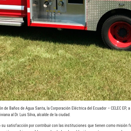
n de Baños de Agua Santa, la Corporación Eléctrica del Ecuador – CELEC EP, a
iana al Dr. Luis Silva, alcalde de la ciudad.
 su satisfacción por contribuir con las instituciones que tienen como misión 