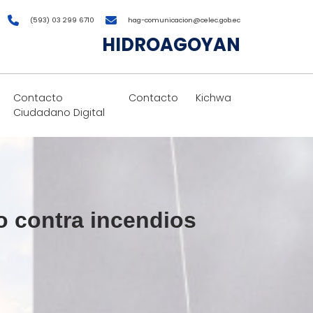
(593) 03 299 6710
hag-comunicacion@celec.gob.ec
HIDROAGOYAN
Contacto
Contacto
Kichwa
Ciudadano Digital
o contra incendios