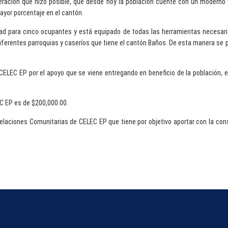
ración que hizo posible, que desde hoy la población cuente con un moderno 
ayor porcentaje en el cantón.
ad para cinco ocupantes y está equipado de todas las herramientas necesaria
s diferentes parroquias y caseríos que tiene el cantón Baños. De esta manera s
CELEC EP por el apoyo que se viene entregando en beneficio de la población, e
EC EP es de $200,000.00.
laciones Comunitarias de CELEC EP que tiene por objetivo aportar con la cons