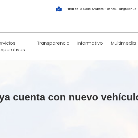
Final de la Calle Ambato - Baños, Tungurahua
rvicios
Transparencia
Informativo
Multimedia
orporativos
ya cuenta con nuevo vehícul