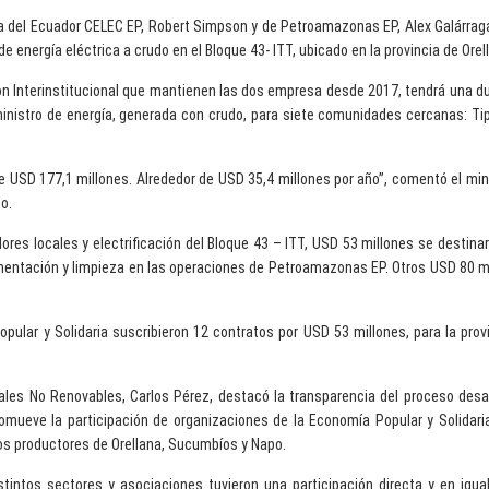
a del Ecuador CELEC EP, Robert Simpson y de Petroamazonas EP, Alex Galárrag
o de energía eléctrica a crudo en el Bloque 43- ITT, ubicado en la provincia de O
ón Interinstitucional que mantienen las dos empresa desde 2017, tendrá una d
ministro de energía, generada con crudo, para siete comunidades cercanas: Ti
de USD 177,1 millones. Alrededor de USD 35,4 millones por año”, comentó el mi
o.
ores locales y electrificación del Bloque 43 – ITT, USD 53 millones se destinar
entación y limpieza en las operaciones de Petroamazonas EP. Otros USD 80 mill
ular y Solidaria suscribieron 12 contratos por USD 53 millones, para la prov
rales No Renovables, Carlos Pérez, destacó la transparencia del proceso desar
romueve la participación de organizaciones de la Economía Popular y Solidari
s productores de Orellana, Sucumbíos y Napo.
istintos sectores y asociaciones tuvieron una participación directa y en igu