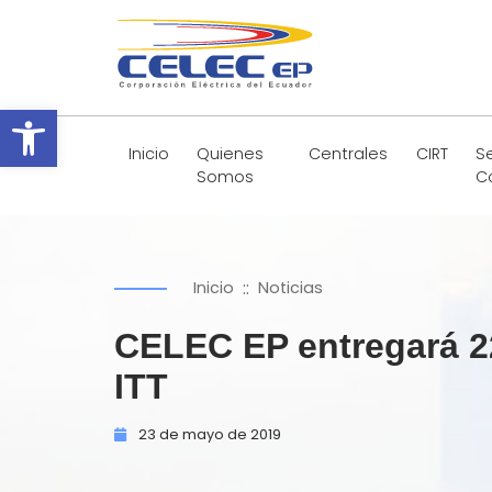
Abrir barra de herramientas
Inicio
Quienes
Centrales
CIRT
Se
Somos
C
::
Inicio
Noticias
CELEC EP entregará 22
ITT
23 de
mayo de
2019