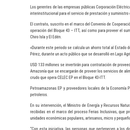
Los gerentes de las empresas públicas Corporación Eléctric
interinstitucional para el servicio de prestación y suministr
El contrato, suscrito en el marco del Convenio de Cooperaci
operación del Bloque 43 – ITT, así como para proveer el su
Chiro Isla y El Edén.
«Durante este periodo se calcula un ahorro total al Estado 
Pérez, durante un acto público que se desarrolló en Lago Agri
USD 133 millones se invertirán para contratación de proveed
Amazonía que se encargarán de proveer los servicios de alim
crudo que opera CELEC EP en el Bloque 43-ITT.
Petroamazonas EP y proveedores locales de la Economía Pop
petroleros.
En su intervención, el Ministro de Energía y Recursos Natu
recibidas en el marco del proceso Ferias Inclusivas, que p
unidades económicas populares, artesanos, micro y pequeño
“Con esta iniciativa, las personas que pertenecen a los d