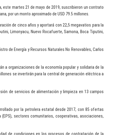
a, este martes 21 de mayo de 2019, suscribieron un contrato
rellana, por un monto aproximado de USD 79.5 millones.
uración de cinco años y aportará con 22,5 megavatios para la
putini, Limonyacu, Nuevo Rocafuerte, Samona, Boca Tiputini,
nistro de Energía y Recursos Naturales No Renovables, Carlos
án a organizaciones de la economía popular y solidaria de la
ones se invertirán para la central de generación eléctrica a
isión de servicios de alimentación y limpieza en 13 campos
rollado por la petrolera estatal desde 2017, con 85 ofertas
a (EPS), sectores comunitarios, cooperativas, asociaciones,
aldad de condiciones en los procesos de contratación de la