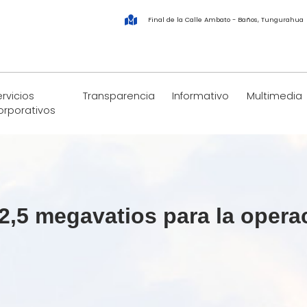
Final de la Calle Ambato - Baños, Tungurahua
rvicios
Transparencia
Informativo
Multimedia
orporativos
,5 megavatios para la operac