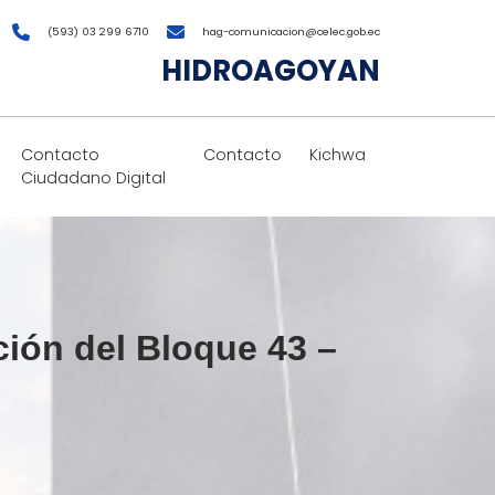
(593) 03 299 6710
hag-comunicacion@celec.gob.ec
HIDROAGOYAN
Contacto
Contacto
Kichwa
Ciudadano Digital
ión del Bloque 43 –