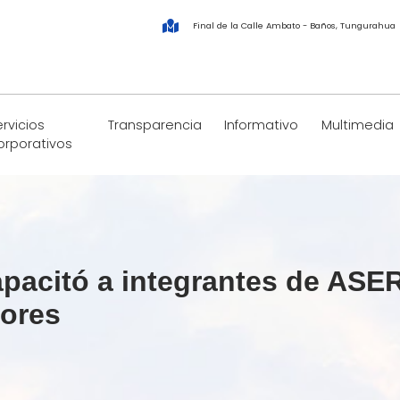
Final de la Calle Ambato - Baños, Tungurahua
rvicios
Transparencia
Informativo
Multimedia
orporativos
acitó a integrantes de ASE
dores