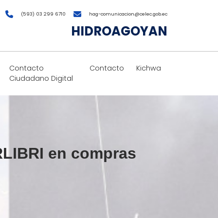
(593) 03 299 6710
hag-comunicacion@celec.gob.ec
HIDROAGOYAN
Contacto
Contacto
Kichwa
Ciudadano Digital
RLIBRI en compras