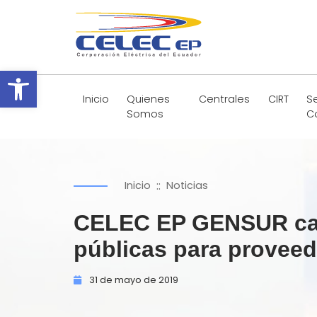
Abrir barra de herramientas
Inicio
Quienes
Centrales
CIRT
Se
Somos
C
::
Inicio
Noticias
CELEC EP GENSUR cap
públicas para provee
31 de
mayo de
2019