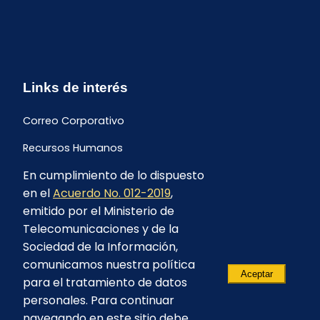
Links de interés
Correo Corporativo
Recursos Humanos
En cumplimiento de lo dispuesto
Buzón de quejas y sugerencias
en el
Acuerdo No. 012-2019
,
Formulario Contrataciones
emitido por el Ministerio de
Telecomunicaciones y de la
Sociedad de la Información,
comunicamos nuestra política
Aceptar
para el tratamiento de datos
personales. Para continuar
navegando en este sitio debe