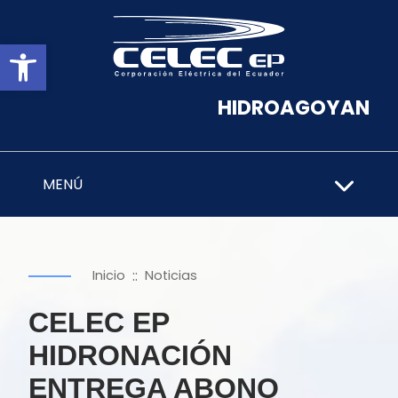
Abrir barra de herramientas
HIDROAGOYAN
MENÚ
::
Inicio
Noticias
CELEC EP
HIDRONACIÓN
ENTREGA ABONO