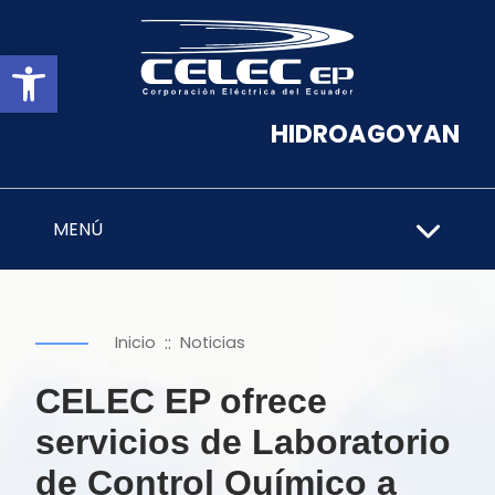
Abrir barra de herramientas
HIDROAGOYAN
MENÚ
::
Inicio
Noticias
CELEC EP ofrece
servicios de Laboratorio
de Control Químico a