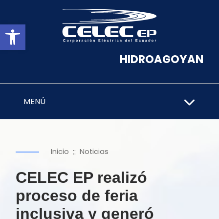
Abrir barra de herramientas
HIDROAGOYAN
MENÚ
::
Inicio
Noticias
CELEC EP realizó
proceso de feria
inclusiva y generó