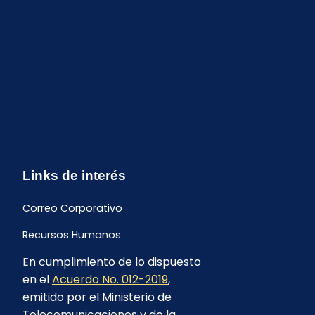
Links de interés
Correo Corporativo
Recursos Humanos
En cumplimiento de lo dispuesto
Buzón de quejas y sugerencias
en el
Acuerdo No. 012-2019
,
Formulario Contrataciones
emitido por el Ministerio de
Telecomunicaciones y de la