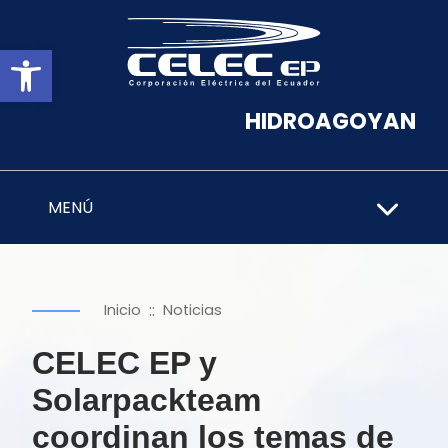
Abrir barra de herramientas
HIDROAGOYAN
MENÚ
::
Inicio
Noticias
CELEC EP y
Solarpackteam
coordinan los temas de