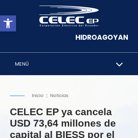
Abrir barra de herramientas
HIDROAGOYAN
MENÚ
::
Inicio
Noticias
CELEC EP ya cancela
USD 73,64 millones de
capital al BIESS por el