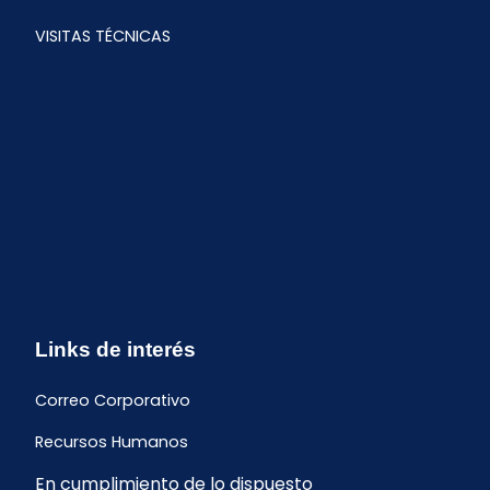
VISITAS TÉCNICAS
Links de interés
Correo Corporativo
Recursos Humanos
En cumplimiento de lo dispuesto
Buzón de quejas y sugerencias