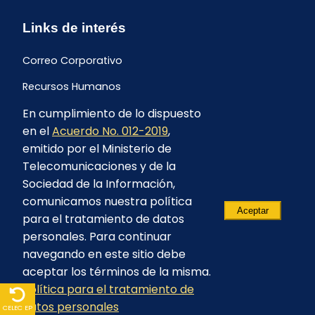
Links de interés
Correo Corporativo
Recursos Humanos
En cumplimiento de lo dispuesto
Buzón de quejas y sugerencias
en el
Acuerdo No. 012-2019
,
Formulario Contrataciones
emitido por el Ministerio de
Telecomunicaciones y de la
Sociedad de la Información,
comunicamos nuestra política
Aceptar
para el tratamiento de datos
personales. Para continuar
navegando en este sitio debe
aceptar los términos de la misma.
Política para el tratamiento de
© 2023 - CELEC EP - Todos los derechos
datos personales
reservados
CELEC EP