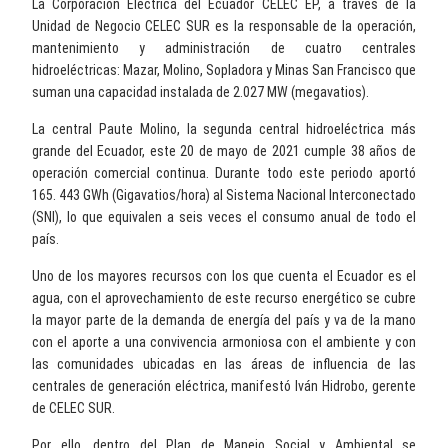
La Corporación Eléctrica del Ecuador CELEC EP, a través de la
Unidad de Negocio CELEC SUR es la responsable de la operación,
mantenimiento y administración de cuatro centrales
hidroeléctricas: Mazar, Molino, Sopladora y Minas San Francisco que
suman una capacidad instalada de 2.027 MW (megavatios).
La central Paute Molino, la segunda central hidroeléctrica más
grande del Ecuador, este 20 de mayo de 2021 cumple 38 años de
operación comercial continua. Durante todo este periodo aportó
165. 443 GWh (Gigavatios/hora) al Sistema Nacional Interconectado
(SNI), lo que equivalen a seis veces el consumo anual de todo el
país.
Uno de los mayores recursos con los que cuenta el Ecuador es el
agua, con el aprovechamiento de este recurso energético se cubre
la mayor parte de la demanda de energía del país y va de la mano
con el aporte a una convivencia armoniosa con el ambiente y con
las comunidades ubicadas en las áreas de influencia de las
centrales de generación eléctrica, manifestó Iván Hidrobo, gerente
de CELEC SUR.
Por ello, dentro del Plan de Manejo Social y Ambiental se