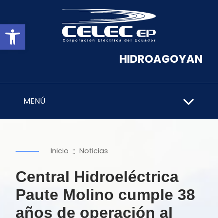
Abrir barra de herramientas
HIDROAGOYAN
MENÚ
::
Inicio
Noticias
Central Hidroeléctrica
Paute Molino cumple 38
años de operación al