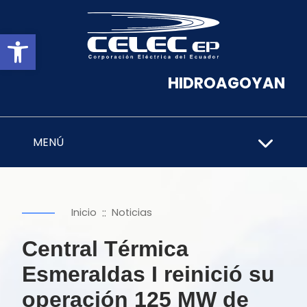
Abrir barra de herramientas
HIDROAGOYAN
MENÚ
::
Inicio
Noticias
Central Térmica
Esmeraldas I reinició su
operación 125 MW de