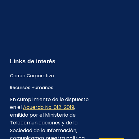
Links de interés
Correo Corporativo
Recursos Humanos
En cumplimiento de lo dispuesto
Buzón de quejas y sugerencias
en el
Acuerdo No. 012-2019
,
Formulario Contrataciones
emitido por el Ministerio de
Telecomunicaciones y de la
Sociedad de la Información,
comunicamos nuestra política