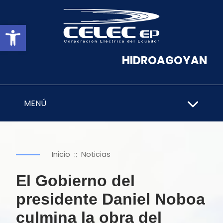
Abrir barra de herramientas
HIDROAGOYAN
MENÚ
::
Inicio
Noticias
El Gobierno del
presidente Daniel Noboa
culmina la obra del