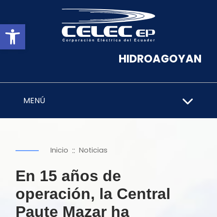
Abrir barra de herramientas
HIDROAGOYAN
MENÚ
::
Inicio
Noticias
En 15 años de
operación, la Central
Paute Mazar ha