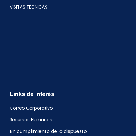
VISITAS TÉCNICAS
Links de interés
Correo Corporativo
Recursos Humanos
En cumplimiento de lo dispuesto
Buzón de quejas y sugerencias