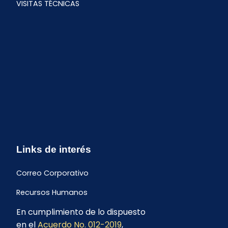
VISITAS TÉCNICAS
Links de interés
Correo Corporativo
Recursos Humanos
En cumplimiento de lo dispuesto
Buzón de quejas y sugerencias
en el
Acuerdo No. 012-2019
,