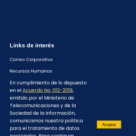
Links de interés
Correo Corporativo
Recursos Humanos
En cumplimiento de lo dispuesto
Buzón de quejas y sugerencias
en el
Acuerdo No. 012-2019
,
Formulario Contrataciones
emitido por el Ministerio de
Telecomunicaciones y de la
Sociedad de la Información,
comunicamos nuestra política
Aceptar
para el tratamiento de datos
personales. Para continuar