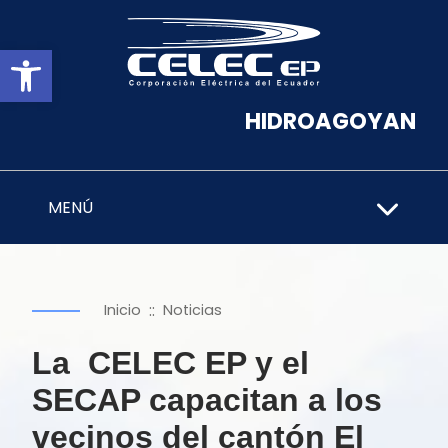
Abrir barra de herramientas
HIDROAGOYAN
MENÚ
::
Inicio
Noticias
La CELEC EP y el
SECAP capacitan a los
vecinos del cantón El