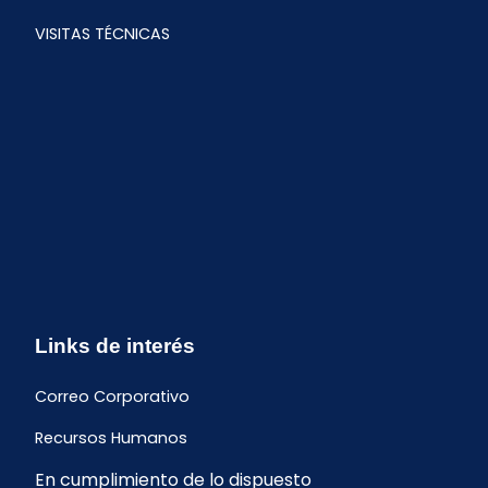
VISITAS TÉCNICAS
Links de interés
Correo Corporativo
Recursos Humanos
En cumplimiento de lo dispuesto
Buzón de quejas y sugerencias