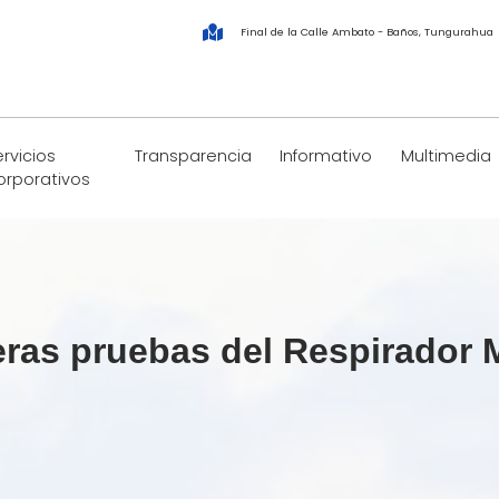
Final de la Calle Ambato - Baños, Tungurahua
rvicios
Transparencia
Informativo
Multimedia
orporativos
meras pruebas del Respirador