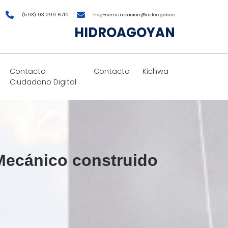
(593) 03 299 6710
hag-comunicacion@celec.gob.ec
HIDROAGOYAN
Contacto
Contacto
Kichwa
Ciudadano Digital
 Mecánico construido