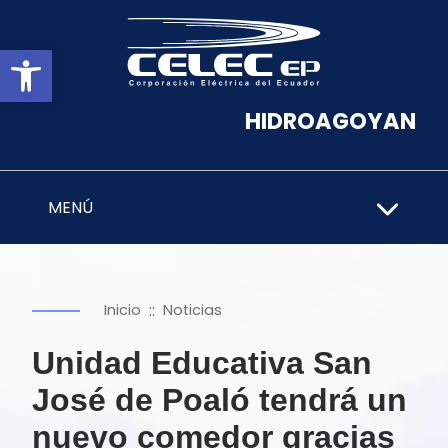
Abrir barra de herramientas
HIDROAGOYAN
MENÚ
::
Inicio
Noticias
Unidad Educativa San
José de Poaló tendrá un
nuevo comedor gracias