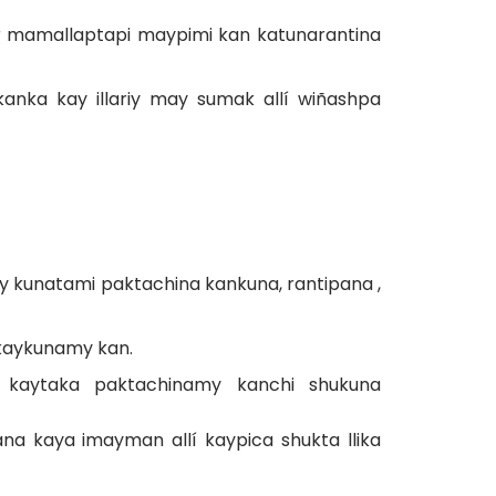
r mamallaptapi maypimi kan katunarantina
nka kay illariy may sumak allí wiñashpa
y kunatami paktachina kankuna, rantipana ,
 kaykunamy kan.
h kaytaka paktachinamy kanchi shukuna
na kaya imayman allí kaypica shukta llika