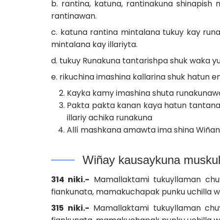
b. rantina, katuna, rantinakuna shinapish
rantinawan.
c. katuna rantina mintalana tukuy kay ru
mintalana kay illariyta.
d. tukuy Runakuna tantarishpa shuk waka y
e. rikuchina imashina kallarina shuk hatu
Kayka kamy imashina shuta runakunaw
Pakta pakta kanan kaya hatun tantana
illariy achika runakuna
Allí mashkana amawta ima shina Wiña
Wiñay kausaykuna muskuk
314 niki.-
Mamallaktami tukuyllaman chuy
fiankunata, mamakuchapak punku uchilla wa
315 niki.-
Mamallaktami tukuyllaman chuy