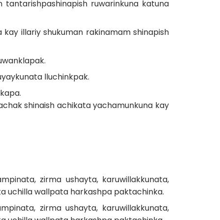
an tantarishpashinapish ruwarinkuna katuna
 kay illariy shukuman rakinamam shinapish
ruwanklapak.
yaykunata lluchinkpak.
kapa.
yachak shinaish achikata yachamunkuna kay
inata, zirma ushayta, karuwillakkunata,
a uchilla wallpata harkashpa paktachinka.
inata, zirma ushayta, karuwillakkunata,