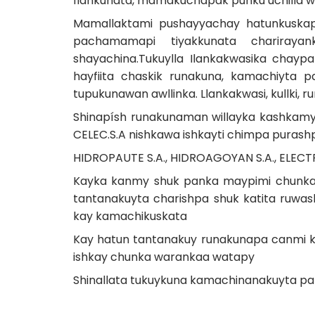
fiankunata, mamakuchapak punku uchilla wa
Mamallaktami pushayyachay hatunkuskapi 
pachamamapi tiyakkunata charirayank
shayachina.Tukuylla Ilankakwasika chayp
hayfiita chaskik runakuna, kamachiyta pa
tupukunawan awllinka. Llankakwasi, kullki,
Shinapísh runakunaman willayka kashkamy 
CELEC.S.A nishkawa ishkayti chimpa purash
HIDROPAUTE S.A., HIDROAGOYAN S.A., ELECT
Kayka kanmy shuk panka maypimi chunka s
tantanakuyta charishpa shuk katita ruwa
kay kamachikuskata
Kay hatun tantanakuy runakunapa canmi ka
ishkay chunka warankaa watapy
Shinallata tukuykuna kamachinanakuyta pak