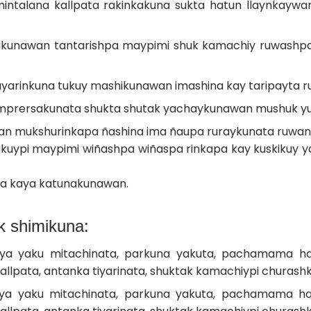
 mintalana kallpata rakinkakuna sukta hatun llaynkayw
nakunawan tantarishpa maypimi shuk kamachiy ruwashpa
uyarinkuna tukuy mashikunawan imashina kay taripayta 
n emprersakunata shukta shutak yachaykunawan mushuk yu
an mukshurinkapa ñashina ima ñaupa ruraykunata ruwan
kuypi maypimi wiñashpa wiñaspa rinkapa kay kuskikuy 
na kaya katunakunawan.
 shimikuna:
a yaku mitachinata, parkuna yakuta, pachamama hamp
llpata, antanka tiyarinata, shuktak kamachiypi churashk
a yaku mitachinata, parkuna yakuta, pachamama hamp