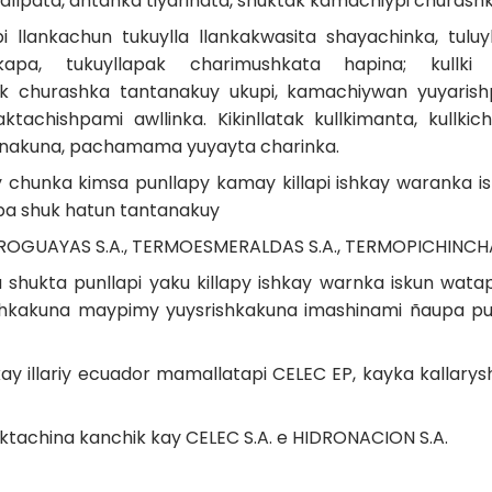
llpata, antanka tiyarinata, shuktak kamachiypi churashk
llankachun tukuylla llankakwasita shayachinka, tulu
apa, tukuyllapak charimushkata hapina; kullki 
ak churashka tantanakuy ukupi, kamachiywan yuyarishpa
ktachishpami awllinka. Kikinllatak kullkimanta, kullki
 runakuna, pachamama yuyayta charinka.
chunka kimsa punllapy kamay killapi ishkay waranka isk
pa shuk hatun tantanakuy
ROGUAYAS S.A., TERMOESMERALDAS S.A., TERMOPICHINCHA 
hukta punllapi yaku killapy ishkay warnka iskun wata
shkakuna maypimy yuysrishkakuna imashinami ñaupa pu
y illariy ecuador mamallatapi CELEC EP, kayka kallarys
tachina kanchik kay CELEC S.A. e HIDRONACION S.A.