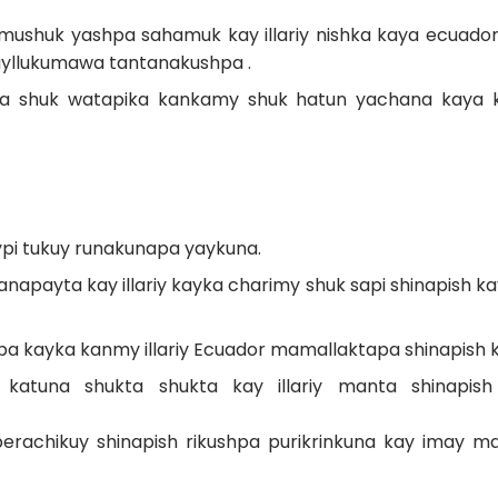
ushuk yashpa sahamuk kay illariy nishka kaya ecuado
ayllukumawa tantanakushpa .
a shuk watapika kankamy shuk hatun yachana kaya ka
ypi tukuy runakunapa yaykuna.
apayta kay illariy kayka charimy shuk sapi shinapish ka
a kayka kanmy illariy Ecuador mamallaktapa shinapish
katuna shukta shukta kay illariy manta shinapis
perachikuy shinapish rikushpa purikrinkuna kay imay ma