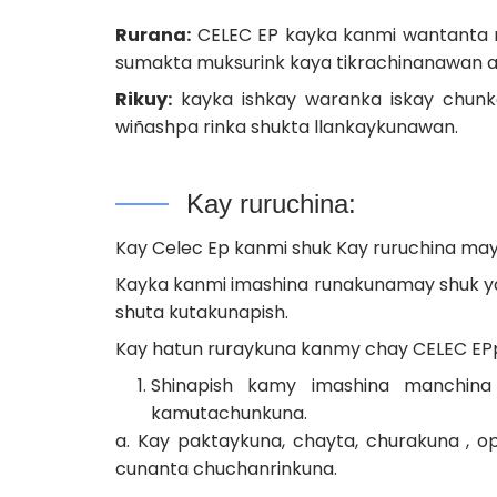
Rurana:
CELEC EP kayka kanmi wantanta m
sumakta muksurink kaya tikrachinanawan 
Rikuy:
kayka ishkay waranka iskay chunk
wiñashpa rinka shukta llankaykunawan.
Kay ruruchina:
Kay Celec Ep kanmi shuk Kay ruruchina ma
Kayka kanmi imashina runakunamay shuk yan
shuta kutakunapish.
Kay hatun ruraykuna kanmy chay CELEC EPp
Shinapish kamy imashina manchina 
kamutachunkuna.
a. Kay paktaykuna, chayta, churakuna , o
cunanta chuchanrinkuna.