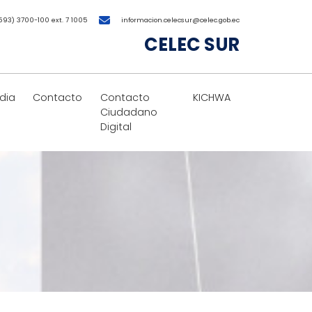
593) 3700-100 ext. 7 1005
informacion.celecsur@celec.gob.ec
CELEC SUR
dia
Contacto
Contacto
KICHWA
Ciudadano
Digital