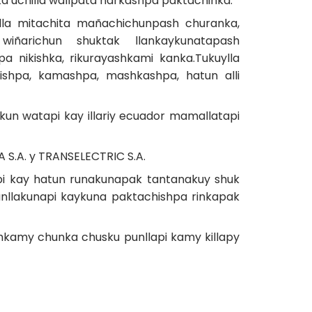
a uchilla wallpata harkashpa paktachinka.
ylla mitachita mañachichunpash churanka,
wiñarichun shuktak llankaykunatapash
 nikishka, rikurayashkami kanka.Tukuylla
chishpa, kamashpa, mashkashpa, hatun alli
un watapi kay illariy ecuador mamallatapi
S.A. y TRANSELECTRIC S.A.
pi kay hatun runakunapak tantanakuy shuk
nllakunapi kaykuna paktachishpa rinkapak
hkamy chunka chusku punllapi kamy killapy