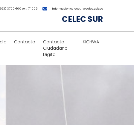
593) 3700-100 ext. 7 1005
informacion.celecsur@celec.gob.ec
CELEC SUR
dia
Contacto
Contacto
KICHWA
Ciudadano
Digital