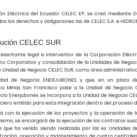
n Eléctrica del Ecuador CELEC EP, se creó mediante De
os los derechos y obligaciones las de CELEC S.A. e HIDRO
titución CELEC SUR
resentante legal e interventor de la Corporación Eléct
to Corporativo y consolidación de la Unidades de Negoc
Unidad de Negocio CELEC SUR, como área administrativo 
nidad de Negocio ENERJUBONES y que, en un plazo de 
ica Minas San Francisco pase a la Unidad de Negocio 
ocio Enerjubones se incorpora a la Unidad de Negocio C
anciero emitido para esta integración dentro del proceso d
 con la ejecución de los proyectos y la operación de l
mo, se encargará de la ejecución de los contratos suscr
gra que ha venido siendo realizada por las ex Unidade
ración, operación y mantenimiento de cuatro centrales h