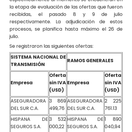
la etapa de evaluación de las ofertas que fueron
recibidas, el pasado 8 y 9 de julio
respectivamente. La adjudicación de estos
procesos, se planifica hasta máximo el 26 de
julio.
Se registraron las siguientes ofertas:
SISTEMA NACIONAL DE
RAMOS GENERALES
TRANSMISIÓN
Oferta
Oferta
Empresa
sin IVA
Empresa
sin IVA
(USD)
(USD)
ASEGURADORA
3 869
ASEGURADORA
2 225
DEL SUR C.A.
499,76
DEL SUR C.A.
761.13
HISPANA DE
3 532
HISPANA DE
1 890
SEGUROS S.A.
000,22
SEGUROS S.A.
040,94