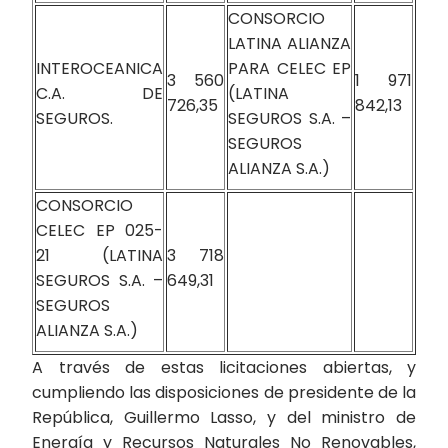
CONSORCIO
LATINA ALIANZA
INTEROCEANICA
PARA CELEC EP
3 560
1 971
C.A. DE
(LATINA
726,35
842,13
SEGUROS.
SEGUROS S.A. –
SEGUROS
ALIANZA S.A.)
CONSORCIO
CELEC EP 025-
21 (LATINA
3 718
SEGUROS S.A. –
649,31
SEGUROS
ALIANZA S.A.)
A través de estas licitaciones abiertas, y
cumpliendo las disposiciones de presidente de la
República, Guillermo Lasso, y del ministro de
Energía y Recursos Naturales No Renovables,