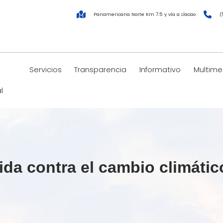
Panamericana Norte Km 7.5 y vía a Llacao
(
Servicios
Transparencia
Informativo
Multime
l
 contra el cambio climático,