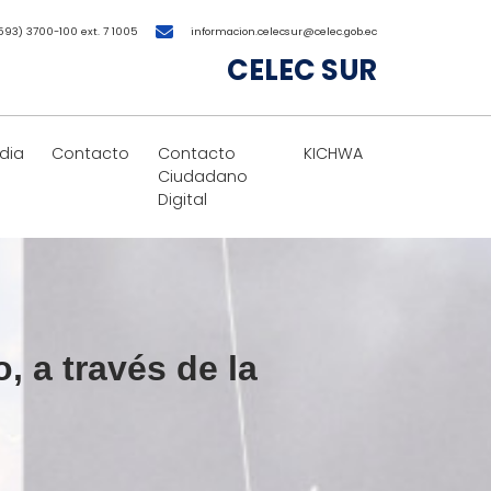
593) 3700-100 ext. 7 1005
informacion.celecsur@celec.gob.ec
CELEC SUR
dia
Contacto
Contacto
KICHWA
Ciudadano
Digital
 a través de la