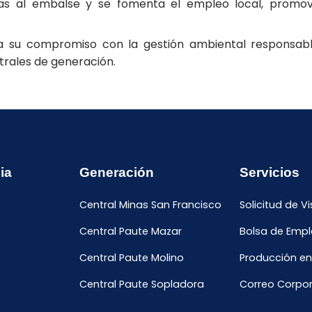
ñas al embalse y se fomenta el empleo local, promovie
a su compromiso con la gestión ambiental responsabl
trales de generación.
ia
Generación
Servicios
Central Minas San Francisco
Solicitud de Vi
Central Paute Mazar
Bolsa de Emp
Central Paute Molino
Producción en
Central Paute Sopladora
Correo Corpor